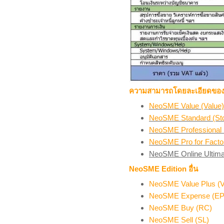
ความสามารถโดยละเอียดของแ
NeoSME Value (Value)
NeoSME Standard (St
NeoSME Professional 
NeoSME Pro for Facto
NeoSME Online Ultima
NeoSME Edition อื่น
NeoSME Value Plus (
NeoSME Expense (EP
NeoSME Buy (RC)
NeoSME Sell (SL)